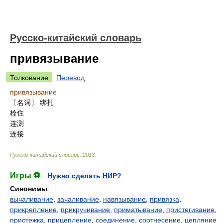
Русско-китайский словарь
привязывание
Толкование
Перевод
привязывание
〔名词〕 绑扎
栓住
连测
连接
Русско-китайский словарь
.
2013
.
Игры ⚽
Нужно сделать НИР?
Синонимы
:
вычаливание
,
зачаливание
,
навязывание
,
привязка
,
прикрепление
,
прикручивание
,
приматывание
,
пристегивание
,
пристежка
,
прицепление
,
соединение
,
соотнесение
,
цепляние