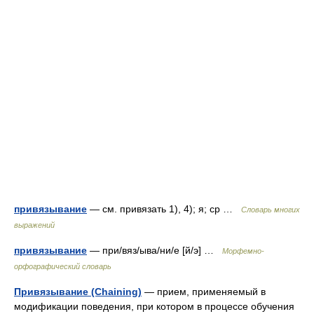
привязывание
— см. привязать 1), 4); я; ср …
Словарь многих
выражений
привязывание
— при/вяз/ыва/ни/е [й/э] …
Морфемно-
орфографический словарь
Привязывание (Chaining)
— прием, применяемый в
модификации поведения, при котором в процессе обучения